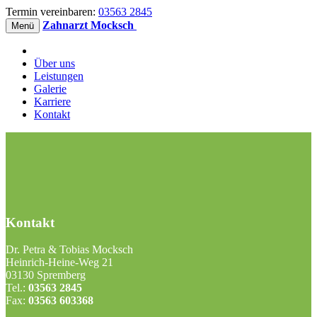
Termin vereinbaren:
03563 2845
Zahnarzt Mocksch
Menü
Über uns
Leistungen
Galerie
Karriere
Kontakt
Kontakt
Dr. Petra & Tobias Mocksch
Heinrich-Heine-Weg 21
03130 Spremberg
Tel.:
03563 2845
Fax:
03563 603368