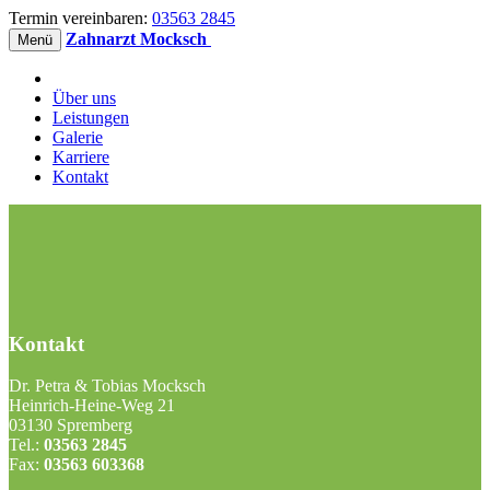
Termin vereinbaren:
03563 2845
Zahnarzt Mocksch
Menü
Über uns
Leistungen
Galerie
Karriere
Kontakt
Kontakt
Dr. Petra & Tobias Mocksch
Heinrich-Heine-Weg 21
03130 Spremberg
Tel.:
03563 2845
Fax:
03563 603368