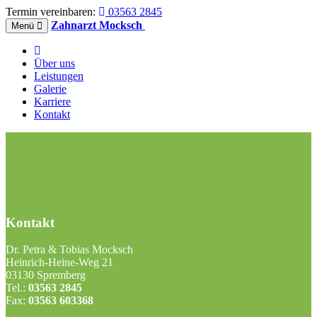
Termin vereinbaren:
03563 2845
Zahnarzt Mocksch
Menü
Über uns
Leistungen
Galerie
Karriere
Kontakt
Kontakt
Dr. Petra & Tobias Mocksch
Heinrich-Heine-Weg 21
03130 Spremberg
Tel.:
03563 2845
Fax:
03563 603368