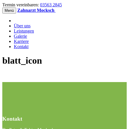
Termin vereinbaren:
03563 2845
Zahnarzt Mocksch
Menü
Über uns
Leistungen
Galerie
Karriere
Kontakt
blatt_icon
Kontakt