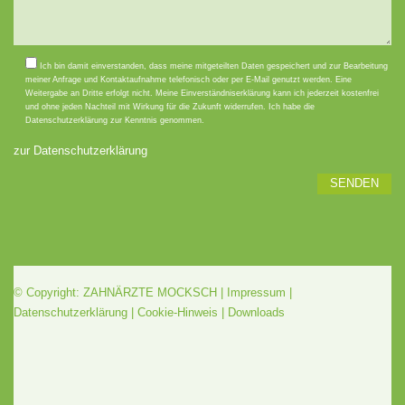
Bitte lasse dieses Feld leer.
Ich bin damit einverstanden, dass meine mitgeteilten Daten gespeichert und zur Bearbeitung
meiner Anfrage und Kontaktaufnahme telefonisch oder per E-Mail genutzt werden. Eine
Weitergabe an Dritte erfolgt nicht. Meine Einverständniserklärung kann ich jederzeit kostenfrei
und ohne jeden Nachteil mit Wirkung für die Zukunft widerrufen. Ich habe die
Datenschutzerklärung zur Kenntnis genommen.
zur Datenschutzerklärung
© Copyright: ZAHNÄRZTE MOCKSCH |
Impressum
|
Datenschutzerklärung
|
Cookie-Hinweis
|
Downloads