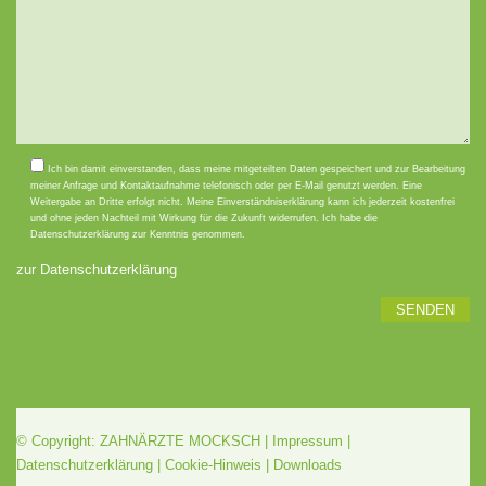
Bitte lasse dieses Feld leer.
Ich bin damit einverstanden, dass meine mitgeteilten Daten gespeichert und zur Bearbeitung
meiner Anfrage und Kontaktaufnahme telefonisch oder per E-Mail genutzt werden. Eine
Weitergabe an Dritte erfolgt nicht. Meine Einverständniserklärung kann ich jederzeit kostenfrei
und ohne jeden Nachteil mit Wirkung für die Zukunft widerrufen. Ich habe die
Datenschutzerklärung zur Kenntnis genommen.
zur Datenschutzerklärung
© Copyright: ZAHNÄRZTE MOCKSCH |
Impressum
|
Datenschutzerklärung
|
Cookie-Hinweis
|
Downloads