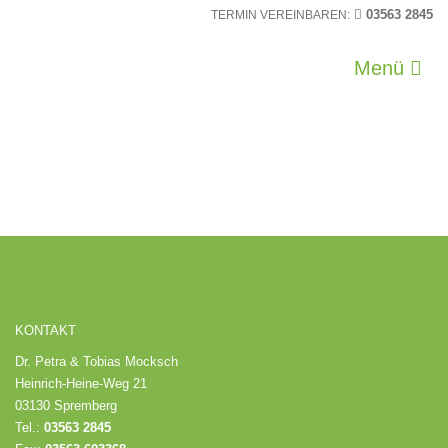
03563 2845
TERMIN VEREINBAREN:
Menü
DSC_4223_WEB
KONTAKT
Dr. Petra & Tobias Mocksch
Heinrich-Heine-Weg 21
03130 Spremberg
Tel.:
03563 2845