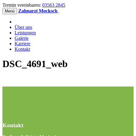
Termin vereinbaren:
03563 2845
Zahnarzt Mocksch
Menü
Über uns
Leistungen
Galerie
Karriere
Kontakt
DSC_4691_web
Kontakt